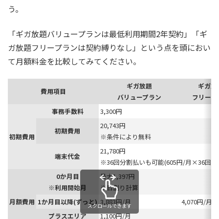
う。
「ギガ放題バリュープランは最低利用期間2年契約」「ギ
ガ放題フリープランは契約縛りなし」という点を頭におい
て月額料金を比較してみてください。
ギガ放題
ギガ放
費用項目
バリュープラン
フリープ
事務手数料
3,300円
20,743円
初期費用
初期費用
※条件により無料
21,780円
端末代金
※36回分割払いも可能(605円/月×36回)
0か月目
最大1,397円
※利用開始月
※日割り計算
月額費用
1か月目以降(ずっと)
3,883円/月
4,070円/月
スクロールできます
プラスエリア
1,100円/月