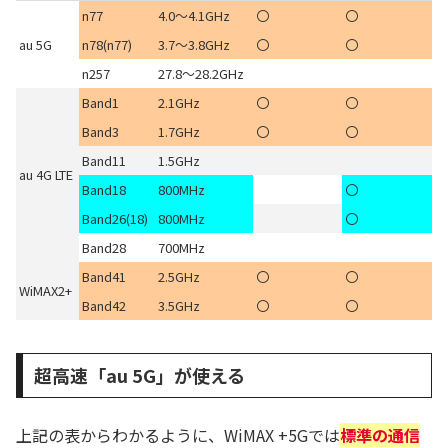
n77
4.0～4.1GHz
〇
〇
au 5G
n78(n77)
3.7～3.8GHz
〇
〇
n257
27.8～28.2GHz
Band1
2.1GHz
〇
〇
Band3
1.7GHz
〇
〇
Band11
1.5GHz
au 4G LTE
Band18
800MHz
〇
Band26(18)
800MHz
〇
Band28
700MHz
Band41
2.5GHz
〇
〇
WiMAX2+
Band42
3.5GHz
〇
〇
超高速「au 5G」が使える
上記の表からわかるように、WiMAX +5Gでは
標準の通信