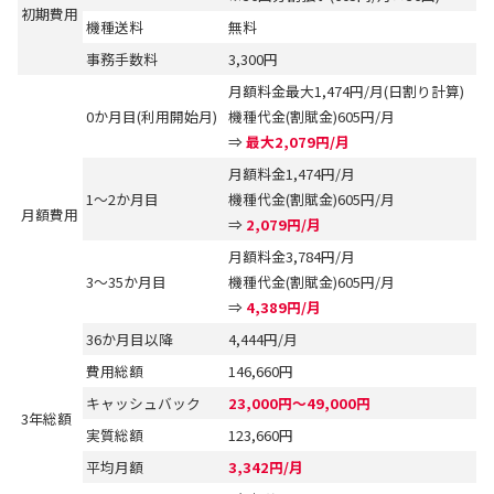
初期費用
機種送料
無料
事務手数料
3,300円
月額料金最大1,474円/月(日割り計算)
0か月目(利用開始月)
機種代金(割賦金)605円/月
⇒
最大2,079円/月
月額料金1,474円/月
1～2か月目
機種代金(割賦金)605円/月
月額費用
⇒
2,079円/月
月額料金3,784円/月
3～35か月目
機種代金(割賦金)605円/月
⇒
4,389円/月
36か月目以降
4,444円/月
費用総額
146,660円
キャッシュバック
23,000円～49,000円
3年総額
実質総額
123,660円
平均月額
3,342円/月