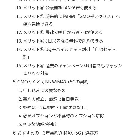
メリット⑩ 公衆無線LANが安く使える
メリット⑪ 将来的に光回線「GMO光アクセス」へ
無料乗換できる
メリット⑫ 最速で明日からWi-Fiが使える
メリット⑬ 8日以内なら無料で解約できる
メリット⑭ UQモバイルセット割引「自宅セット
割」
メリット⑮ 過去のキャンペーン利用者でもキャッシ
ュバック対象
GMOとくとくBB WiMAX +5Gの契約
申し込みに必要なもの
契約の成立、最速で当日発送
契約は「2年契約・自動更新なし」
必須オプションと不要時のオプション解除
初期契約解除制度
おすすめの「3年契約WiMAX+5G」選び方