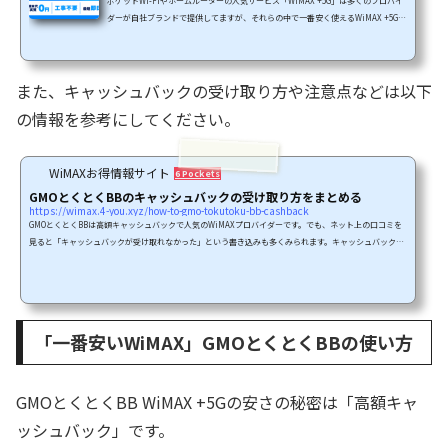
ポケットWi-Fiやホームルーターの人気サービス「WiMAX +5G」は多くのプロバイ
ダーが自社ブランドで提供してますが、それらの中で一番安く使えるWiMAX +5Gが
GMOとくとくBB WiMAX +5Gです。月額料金も安く抑えられているうえに、他社を
圧倒するキャッシュバックがもらえることで「一年使えばダントツで最安」のWiM
AX +5Gになります。現在実施中のキャッシュバックキャンペーンには3つのキャッ
また、キャッシュバックの受け取り方や注意点などは以下
シュバック特典があり、「最大で合計56,000円」ものキャッシュバックとなってい
ます。この記事ではGMOとくとくBBのキャッシュバックキャンペーン...
の情報を参考にしてください。
WiMAXお得情報サイト
6 Pockets
GMOとくとくBBのキャッシュバックの受け取り方をまとめる
https://wimax.4-you.xyz/how-to-gmo-tokutoku-bb-cashback
GMOとくとくBBは高額キャッシュバックで人気のWiMAXプロバイダーです。でも、ネット上の口コミを
見ると「キャッシュバックが受け取れなかった」という書き込みも多くみられます。キャッシュバックが
受け取れなかった理由として、「キャッシュバック受け取りのための手順が履行できなかった」というこ
とがあげられるようです。キャッシュバックを受け取るためにはきちんと手続きをしなければならないん
ですね。本記事では、GMOとくとくBBのキャッシュバックを確実に受け取るための注意点をまとめてみ
ました。＼1年使えば一番安いWiMAX +...
「一番安いWiMAX」GMOとくとくBBの使い方
GMOとくとくBB WiMAX +5Gの安さの秘密は「高額キャ
ッシュバック」です。