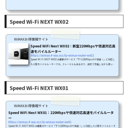
す。下り220Mbpsのサービスはエリアに2種類あります。「CAによる220Mbpsエリア」と「4×4MIMOに
よる220Mbpsエリア」です。・エリアの説明はこちらSpeed Wi-Fi NEXT W02は「CA(キャリアアグリケ
ーション)による下り220Mbpsエリア」に対応したWiMAXルーターです。エリア確認必須です！では個別
に機能をご紹介します。Speed Wi-Fi NEXT W02...
Speed Wi-Fi NEXT WX02
WiMAXお得情報サイト
Speed WiFi Next WX02：新型220Mbpsヤ倍速対応高
速モバイルルーター
https://wimax.4-you.xyz/lp-wimax-router-wx02
Speed Wi-Fi NEXT WX02 は最新のサービス「下り220Mbpsのヤ倍速！」に対応し
た小型モバイルルーターです。クレードルもあるので、自宅で充電しながら使った
り、自宅で有線LAN接続して使うこともできます。下り220Mbpsのサービスはエリ
アに2種類あります。「CAによる220Mbpsエリア」と「4×4MIMOによる220Mbps
エリア」です。・エリアの説明はこちらSpeed Wi-Fi NEXT WX02は「4×4MIMOに
よる下り220Mbpsエリア」に対応したWiMAXルーターです。エリア確認必須です！
Speed Wi-Fi NEXT WX01
では個別に機能をご紹介します。Speed Wi-Fi NEXT WX02の特徴Seed Wi-Fi N...
WiMAXお得情報サイト
Speed WiFi Next WX01：220Mbpsヤ倍速対応高速モバイルルータ
ー
https://wimax.4-you.xyz/lp-wimax-router-wx01
Speed Wi-Fi NEXT WX01 は最新のサービス「下り220Mbpsのヤ倍速！」に対応した小型モバイルルータ