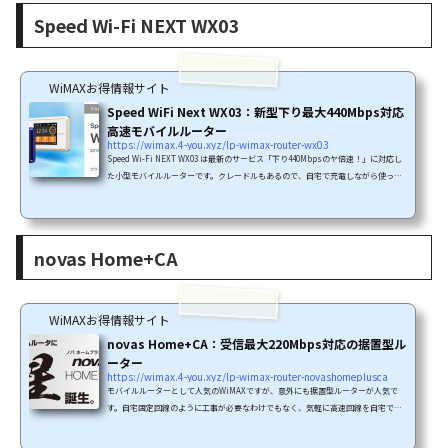
ケーション)」対応により、下り最大440Mbps(*1)という超高速通信を実現しました
Speed Wi-Fi NEXT WX03
*1)東名阪エリア中心に440Mbps高速通信を利用可能・エリアの説明はこちら...
WiMAXお得情報サイト
Speed WiFi Next WX03：新型下り最大440Mbps対応
高速モバイルルーター
https://wimax.4-you.xyz/lp-wimax-router-wx03
Speed Wi-Fi NEXT WX03 は最新のサービス「下り440Mbpsのヤ倍速！」に対応し
た小型モバイルルーターです。クレードルもあるので、自宅で充電しながら使った
り、自宅で有線LAN接続して使うこともできます。下り220Mbpsのサービスはエリ
アに2種類あります。「CAによる220Mbpsエリア」と「4×4MIMOによる220Mbps
エリア」です。Speed Wi-Fi NEXT WX03は「4×4MIMO およびCA(キャリアアグリ
ケーション)」対応により、下り最大440Mbps(*1)という超高速通信を実現しました
novas Home+CA
*1)東名阪エリア中心に440Mbps高速通信を利用可能・エリアの説明はこちら...
WiMAXお得情報サイト
novas Home+CA：受信最大220Mbps対応の据置型ル
ーター
https://wimax.4-you.xyz/lp-wimax-router-novashomeplusca
モバイルルーターとして人気のWiMAXですが、意外にも据置型ルーターが人気で
す。自宅固定回線のように工事が必要なわけでもなく、気軽に高速回線を自宅で利
用できることから、単身赴任の方や学生さんなどに人気のようです。「novas Hom
e+CA」はCA(キャリアアグリケーション)による下り最大220Mpbs対応し、さらに