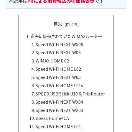
本記事は
PRによる消費税込みの価格表示
です
目次
過去に販売されていたWiMAXルーター
Speed Wi-Fi NEXT WX06
Speed Wi-Fi NEXT W06
WiMAX HOME 02
Speed Wi-Fi HOME L02
Speed Wi-Fi NEXT W05
Speed Wi-Fi HOME L01s
SPEED USB Stick U10 & TripRouter
Speed Wi-Fi NEXT WX04
Speed Wi-Fi NEXT WX03
novas Home+CA
Speed Wi-Fi HOME L01