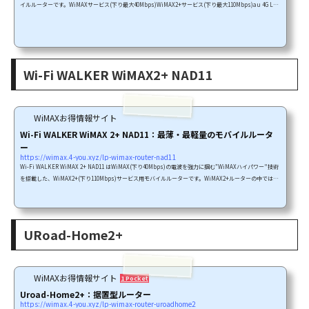
イルルーターです。WiMAXサービス(下り最大40Mbps)WiMAX2+サービス(下り最大110Mbps)au 4G LTE
サービスクレードルもあるので、自宅で充電しながら使ったり、自宅で有線LAN接続して使うこともでき
ます。では個別に機能をご紹介します。Wi-Fi WALKER WiMAX 2+ HWD15の特徴Wi-Fi WALKER WiMAX
2+ HWD15WiMAX2+auLTEWiMAX2+／WiMAX／au 4G LTE ３つのネットワークが選べる！連続通信時
間 最大約11時間2.4インチ カラータッチパネルで簡単・便利...
Wi-Fi WALKER WiMAX2+ NAD11
WiMAXお得情報サイト
Wi-Fi WALKER WiMAX 2+ NAD11：最薄・最軽量のモバイルルータ
ー
https://wimax.4-you.xyz/lp-wimax-router-nad11
Wi-Fi WALKER WiMAX 2+ NAD11 はWiMAX(下り40Mbps)の電波を強力に掴む"WiMAXハイパワー"技術
を搭載した、WiMAX2+(下り110Mbps)サービス用モバイルルーターです。WiMAX2+ルーターの中では最
薄・最軽量なので持ち運びには便利！気軽にWiMAX2+を外へ持ち出したい人向けです。では個別に機能
をご紹介します。Wi-Fi WALKER WiMAX 2+ NAD11の特徴Wi-Fi WALKER WiMAX 2+ NAD11WiMAX2+超
速110MbpsのWiMAX 2+／WiMAXハイパワー／最新のWi-Fi規格IEEE802.11acに対応ライフスタイルに合
わせてWiMAX／WiMAX 2＋の2つの高速通信が選べる最...
URoad-Home2+
WiMAXお得情報サイト
1 Pocket
Uroad-Home2+：据置型ルーター
https://wimax.4-you.xyz/lp-wimax-router-uroadhome2