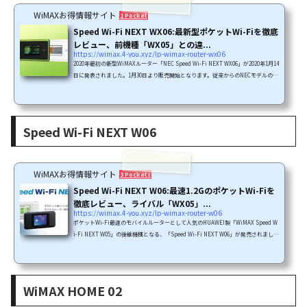
WiMAXお得情報サイト
1 Pocket
Speed Wi-Fi NEXT WX06:最新型ポケットWi-Fiを徹底
レビュー、前機種「WX05」との違...
https://wimax.4-you.xyz/lp-wimax-router-wx06
2020年最初の新型WiMAXルーター「NEC Speed Wi-Fi NEXT WX06」が2020年1月14
日に発表されました。1月30日より販売開始となります。従来からのNECモデルの特
徴は大容量バッテリーとウィングアンテナ搭載クレードルでしたが、新モデルSpee
d Wi-Fi NEXT WX06は旧モデルWX05の特徴に加えて電波の安定性を向上させたマ
イナーチェンジモデルになりました。発売元はKDDI(au)およびグループ会社のUQ
コミュニケーションズです。外部サイト「Speed Wi-Fi NEXT WX06」Wi-Fi 2.4GH
Speed Wi-Fi NEXT W06
z/5GHzの同時利用が可能に | UQコミュニケーションズこの記事では、...
WiMAXお得情報サイト
3 Pockets
Speed Wi-Fi NEXT W06:最速1.2GのポケットWi-Fiを
徹底レビュー、ライバル「WX05」...
https://wimax.4-you.xyz/lp-wimax-router-w06
ポケットWi-Fi最速のモバイルルーターとして人気のHUAWEI製「WiMAX Speed W
i-Fi NEXT W05」の後継機種となる、「Speed Wi-Fi NEXT W06」が発売されまし
た。発売元はKDDI(au)およびグループ会社のUQコミュニケーションズです。外部
サイト1.2Gbps対応モバイルルーター「Speed Wi-Fi NEXT W06」の発売 | UQコミ
ュニケーションズこの記事では、「Speed Wi-Fi NEXT W06」の特徴をご紹介しま
す。Speed Wi-Fi NEXT W06の特徴2018年11月8日に発売されたモバイルルーター
WiMAX HOME 02
「Speed Wi-Fi NEXT W06」の特徴は以下の通りです。Speed Wi-Fi NEXT W06 ...