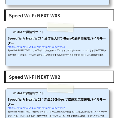
デートにより、下り最大758Mbpsとさらに高速化されました。外部サイトSpeed W
i-Fi NEXT W04 アップデート情報 | UQコミュニケーションズ下り220Mbpsのサービ
スはエリアに2種類あります。「CAによる220Mbpsエリア」と「4×4MIMOによる2
Speed Wi-Fi NEXT W03
20Mbpsエリア」です。Speed Wi-Fi NEXT W04は「4×4MIMO およびCA(キ...
WiMAXお得情報サイト
Speed WiFi Next W03：受信最大370Mbpsの最新高速モバイルルー
ター
https://wimax.4-you.xyz/lp-wimax-router-w03
Speed Wi-Fi NEXT W03 は、W02などで実現済みの「CA(キャリアアグリケーション)による下り220Mbps
のヤ倍速！」に加え、さらにauの4GLTEの電波を束ねることで下り最大370Mbpsという最高速を実現で
きる最新型のモバイルルーターです。CA対応の下り220Mbpsのサービスはエリア内ではW02同様に下り最
大220Mbpsのサービスを利用することができるうえ、東京都渋谷駅周辺から順次拡大されている「受信最
大370Mbpsエリア」では最新のサービスをりようすることができます。・エリアの説明はこちらSpeed W
i-Fi NEXT W03は「CA(キャリアアグリケー...
Speed Wi-Fi NEXT W02
WiMAXお得情報サイト
Speed WiFi Next W02：新型220Mbpsヤ倍速対応高速モバイルルー
ター
https://wimax.4-you.xyz/lp-wimax-router-w02
Speed Wi-Fi NEXT W02 は最新のサービス「下り220Mbpsのヤ倍速！」に対応した小型モバイルルーター
です。クレードルもあるので、自宅で充電しながら使ったり、自宅で有線LAN接続して使うこともできま