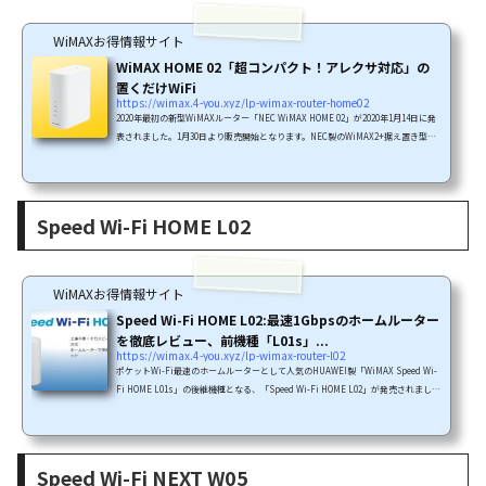
WiMAXお得情報サイト
WiMAX HOME 02「超コンパクト！アレクサ対応」の
置くだけWiFi
https://wimax.4-you.xyz/lp-wimax-router-home02
2020年最初の新型WiMAXルーター「NEC WiMAX HOME 02」が2020年1月14日に発
表されました。1月30日より販売開始となります。NEC製のWiMAX2+据え置き型ル
ーターとしては前機種「WiMAX HOME 01」に続く第二弾となり、コンパクトボデ
ィが特徴だった前機種よりさらに40%のコンパクト化されたモデルになっていま
す。新機種「WiMAX HOME 02」の最大の特徴はスマートスピーカー「Alexa(アレ
クサ)」に対応し、音声コマンドでルーターの制御ができるようになったことです。
Speed Wi-Fi HOME L02
据え置き型ルーターなんてあまり操作することはないと思いますが、中には...
WiMAXお得情報サイト
Speed Wi-Fi HOME L02:最速1Gbpsのホームルーター
を徹底レビュー、前機種「L01s」...
https://wimax.4-you.xyz/lp-wimax-router-l02
ポケットWi-Fi最速のホームルーターとして人気のHUAWEI製「WiMAX Speed Wi-
Fi HOME L01s」の後継機種となる、「Speed Wi-Fi HOME L02」が発売されまし
た。発売元はKDDI(au)およびグループ会社のUQコミュニケーションズです。外部
サイト1Gbps対応ホームルーター「Speed Wi-Fi HOME L02」の発売 | UQコミュニ
ケーションズこの記事では、「Speed Wi-Fi HOME L02」の特徴をご紹介します。
＼工事不要・ルーターも無料／今なら最高額30,000円キャッシュバックSpeed Wi-Fi
Speed Wi-Fi NEXT W05
HOME L02の特徴2019年1月25日に発売されたホームルーター「Speed Wi-F...