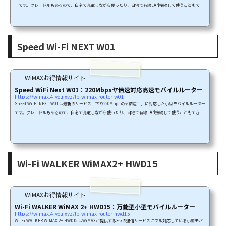
ーです。クレードルもあるので、自宅で充電しながら使ったり、自宅で有線LAN接続して使うこともでき
ます。下り220Mbpsのサービスはエリアに2種類あります。「CAによる220Mbpsエリア」と「4×4MIMO
による220Mbpsエリア」です。・エリアの説明はこちらSpeed Wi-Fi NEXT WX01は「4×4MIMOによる下
り220Mbpsエリア」に対応したWiMAXルーターです。エリア確認必須です！では個別に機能をご紹介し
ます。Speed Wi-Fi NEXT WX01の特徴Seed Wi-Fi N...
Speed Wi-Fi NEXT W01
WiMAXお得情報サイト
Speed WiFi Next W01：220Mbpsヤ倍速対応高速モバイルルーター
https://wimax.4-you.xyz/lp-wimax-router-w01
Speed Wi-Fi NEXT W01 は最新のサービス「下り220Mbpsのヤ倍速！」に対応した小型モバイルルーター
です。クレードルもあるので、自宅で充電しながら使ったり、自宅で有線LAN接続して使うこともできま
す。下り220Mbpsのサービスはエリアに2種類あります。「CAによる220Mbpsエリア」と「4×4MIMOに
よる220Mbpsエリア」です。・エリアの説明はこちらSpeed Wi-Fi NEXT W01は「CAによる下り220Mbp
sエリア」に対応したWiMAXルーターです。エリア確認必須です！では個別に機能をご紹介します。Spee
d Wi-Fi NEXT W01の特徴Seed Wi-Fi NEXT W01W...
Wi-Fi WALKER WiMAX2+ HWD15
WiMAXお得情報サイト
Wi-Fi WALKER WiMAX 2+ HWD15：万能型小型モバイルルーター
https://wimax.4-you.xyz/lp-wimax-router-hwd15
Wi-Fi WALKER WiMAX 2+ HWD15 はWiMAXが提供する3つの通信サービスにフル対応している小型モバ