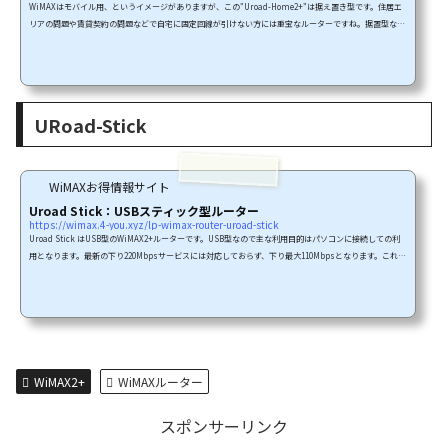
WiMAXはモバイル用、というイメージがありますが、この"Uroad-Home2+"は据え置き型です。住居エ
リアの問題や賃貸契約の問題などで自宅に固定回線が引けない方には重宝なルーターですね。据置型なの
で一般的なモバイル目的のルーターとは以下の違いがあります。まず、電池切れの心配がない大型高感度
アンテナにより電波の掴みが良いモバイル型より強力なWiFi接続で安定している有線LANによる接続もで
きるでは個別に機能をご紹介します。本機種はすでに新型機「novas Home2+CA」が発売されています。
最新機種情報とキャンペー...
URoad-Stick
WiMAXお得情報サイト
Uroad Stick：USBスティック型ルーター
https://wimax.4-you.xyz/lp-wimax-router-uroad-stick
Uroad Stick はUSB型のWiMAX2+ルーターです。USB型なので主な利用目的はパソコンに接続しての利
用となります。最新の下り220Mbpsサービスには対応しておらず、下り最大110Mbpsとなります。これで
も十分高速ですよね。では個別に機能をご紹介します。Uroad Stickの特徴URoad-StickWiMAX2+下り最
大110Mbps※のWiMAX 2+対応！超軽量＆コンパクトボディで持ち運びに最適！セットアップ不要！パソ
コンにつなぐだけで通信できる！Uroad Stickのスペック 製品名 URoad -Stick 同梱物 かんたん設定マニ
ュ...
WiMAX2+
WiMAXルーター
スポンサーリンク