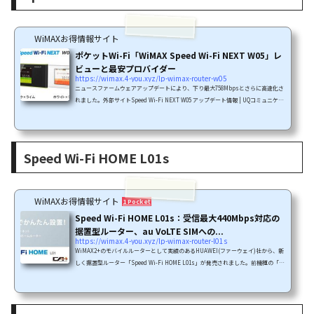
WiMAXお得情報サイト
ポケットWi-Fi「WiMAX Speed Wi-Fi NEXT W05」レ
ビューと最安プロバイダー
https://wimax.4-you.xyz/lp-wimax-router-w05
ニュースファームウェアアップデートにより、下り最大758Mbpsとさらに高速化さ
れました。外部サイトSpeed Wi-Fi NEXT W05 アップデート情報 | UQコミュニケー
ションズSpeed Wi-Fi NEXT W05 は最新のサービス「下り758Mbpsのヤ倍速！」に
対応した小型モバイルルーターです。クレードルもあるので、自宅で充電しながら
使ったり、自宅で有線LAN接続して使うこともできます。下り220Mbpsのサービス
はエリアに2種類あります。「CAによる220Mbpsエリア」と「4×4MIMOによる220
Speed Wi-Fi HOME L01s
Mbpsエリア」です。Speed Wi-Fi NEXT W05は「4×4MIMO およびCA(キ...
WiMAXお得情報サイト
1 Pocket
Speed Wi-Fi HOME L01s：受信最大440Mbps対応の
据置型ルーター、au VoLTE SIMへの...
https://wimax.4-you.xyz/lp-wimax-router-l01s
WiMAX2+のモバイルルーターとして実績のあるHUAWEI(ファーウェイ)社から、新
しく据置型ルーター「Speed Wi-Fi HOME L01s」が発売されました。前機種の「S
peed Wi-Fi HOME L01」から若干のモデルチェンジで、スペック等に大きな変更は
ありませんが、注意点としては「Micro SIMからau VOLTE SIM(nano SIM)への変
更」というのがあります。自宅に工事なしで設置できる高速回線としても人気のあ
るWiMAX2+ですが、据置型は電波の掴みを強く工夫されていたりWi-Fi側の電波を