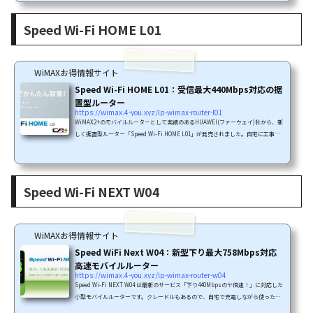
自宅内利用を前提とした「有線LANの1Gbps対応・Wi-Fiの下り最大6.9Gbps対応」
と宅内ルーター機能も大幅向上した新製品です。また、2016年11月からは「novas
Speed Wi-Fi HOME L01
Home+CA」の開発元であるシンセイコーポレーションがWiMAXサービス...
WiMAXお得情報サイト
Speed Wi-Fi HOME L01：受信最大440Mbps対応の据
置型ルーター
https://wimax.4-you.xyz/lp-wimax-router-l01
WiMAX2+のモバイルルーターとして実績のあるHUAWEI(ファーウェイ)社から、新
しく据置型ルーター「Speed Wi-Fi HOME L01」が発売されました。自宅に工事な
しで設置できる高速回線としても人気のあるWiMAX2+ですが、据置型は電波の掴み
を強く工夫されていたりWi-Fi側の電波を強くしたりと、モバイルルーターとは違
った工夫がされていて、据置型WiMAX2+ルーターは人気があります。「Speed Wi-
Fi HOME L01」は最新技術の下り最大440Mbpsに対応した初めての据置型ルーター
Speed Wi-Fi NEXT W04
であり、HUAWEIが得意とするCA(キャリアアグリケーション)技術による...
WiMAXお得情報サイト
Speed WiFi Next W04：新型下り最大758Mbps対応
高速モバイルルーター
https://wimax.4-you.xyz/lp-wimax-router-w04
Speed Wi-Fi NEXT W04 は最新のサービス「下り440Mbpsのヤ倍速！」に対応した
小型モバイルルーターです。クレードルもあるので、自宅で充電しながら使った
り、自宅で有線LAN接続して使うこともできます。ニュースファームウェアアップ