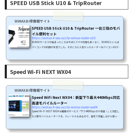
SPEED USB Stick U10 & TripRouter
強くしたりと、モバイルルーターとは違った工夫がされていて、据置型...
WiMAXお得情報サイト
SPEED USB Stick U10 & TripRouter 一台三役のモバ
イル便利セット
https://wimax.4-you.xyz/lp-wimax-router-u10
WiMAXサービスが始まったころは今ほどスマホ利用も多くなく、WiMAXといえば
パソコンでの利用が主流でした。そのころに人気だったルーターはパソコンのUSB
に直接刺して使うスティックタイプのルーター、パソコンから直接電源供給できる
ため充電の不安などもなく、便利に使うことができました。そしてモバイルルータ
ー全盛の今、唯一のスティック型ルーターが「Speed USB Stic U10」です。目玉は
付属品の「TripRouter」です。USBスティック型ルーター「Speed USB Stick U1
Speed Wi-Fi NEXT WX04
0」とモバイル向けドック製品「TripRouter」を使うことで、一台三...
WiMAXお得情報サイト
Speed WiFi Next WX04：新型下り最大440Mbps対応
高速モバイルルーター
https://wimax.4-you.xyz/lp-wimax-router-wx04
Speed Wi-Fi NEXT WX04 は最新のサービス「下り440Mbpsのヤ倍速！」に対応し
た小型モバイルルーターです。クレードルもあるので、自宅で充電しながら使った
り、自宅で有線LAN接続して使うこともできます。下り220Mbpsのサービスはエリ
アに2種類あります。「CAによる220Mbpsエリア」と「4×4MIMOによる220Mbps
エリア」です。Speed Wi-Fi NEXT WX04は「4×4MIMO およびCA(キャリアアグリ