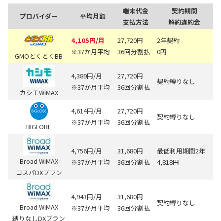
端末代金
契約期間
プロバイダー
平均月額
支払方法
解約違約金
4,105円/月
27,720円
2年契約
※37か月平均
36回分割払
0円
GMOとくとくBB
4,389円/月
27,720円
契約縛りなし
※37か月平均
36回分割払
カシモWiMAX
4,614円/月
27,720円
契約縛りなし
※37か月平均
36回分割払
BIGLOBE
4,756円/月
31,680円
最低利用期間2年
Broad WiMAX
※37か月平均
36回分割払
4,818円
コスパDXプラン
4,943円/月
31,680円
契約縛りなし
Broad WiMAX
※37か月平均
36回分割払
縛りなしDXプラン