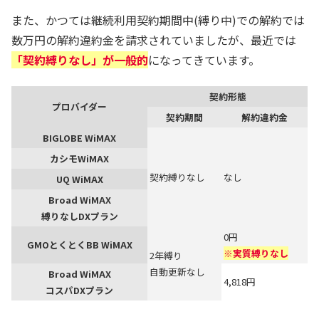
また、かつては継続利用契約期間中(縛り中)での解約では
数万円の解約違約金を請求されていましたが、最近では
「契約縛りなし」が一般的
になってきています。
契約形態
プロバイダー
契約期間
解約違約金
BIGLOBE WiMAX
カシモWiMAX
契約縛りなし
なし
UQ WiMAX
Broad WiMAX
縛りなしDXプラン
0円
GMOとくとくBB WiMAX
※実質縛りなし
2年縛り
自動更新なし
Broad WiMAX
4,818円
コスパDXプラン