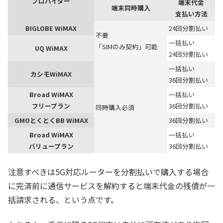
プロバイダー
端末代金
端末同時購入
支払い方法
BIGLOBE WiMAX
24回分割払い
不要
一括払い
「SIMのみ契約」可能
UQ WiMAX
24回分割払い
一括払い
カシモWiMAX
36回分割払い
Broad WiMAX
一括払い
フリープラン
36回分割払い
同時購入必須
GMOとくとくBB WiMAX
36回分割払い
Broad WiMAX
一括払い
バリュープラン
36回分割払い
注意すべきは5G対応ルーターを分割払いで購入する場合
に完済前に通信サービスを解約すると端末代金の残債が一
括請求される、という点です。