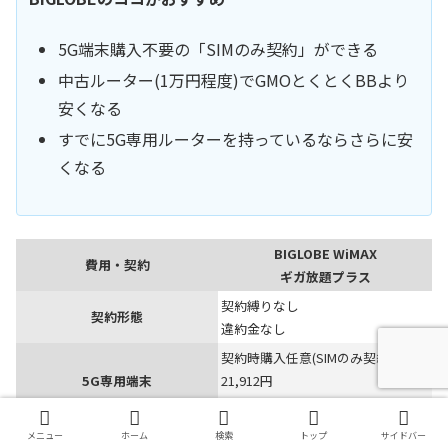
5G端末購入不要の「SIMのみ契約」ができる
中古ルーター(1万円程度)でGMOとくとくBBより
安くなる
すでに5G専用ルーターを持っているならさらに安
くなる
BIGLOBE WiMAX
費用・契約
ギガ放題プラス
契約縛りなし
契約形態
違約金なし
契約時購入任意(SIMのみ契約可能)
5G専用端末
21,912円
24回分割払い(913円/月×24回)
・0円/月(無料)
メニュー
ホーム
検索
トップ
サイドバー
0か月目