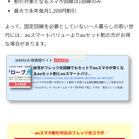
割引対象となるスマホ回線は1回線のみ
最大で永年毎月1,200円割引
よって、固定回線を必要としていない一人暮らしの若い世
代には、auスマートバリューよりauセット割の方がお得
な場合があります。
WiMAXお得情報サイト
3 Pockets
自宅がフレッツ光回線でもセットでauスマホが安くな
るauセット割とauスマートバリ...
https://wimax.4-you.xyz/lp-mobile-services-au-set-wari
auスマホをお使いの方がセット割引でお得になる自宅固定回線として有名なのは
「auひかり」や「auホームルーター(WiMAX +5G)」ですが、実はフレッツ光回線
でもauスマホの割引対象となるプロバイダーがあります。auひかりだと提供地域
が限られていたり戸建て中心のサービスなので集合住宅にお住まいの方は対象外と
なったりします。フレッツ光回線なら全国どこでも、戸建てでも集合住宅でも自宅
固定回線として使えるし、何よりスマホを変えても「ドコモ光」や「ソフトバンク
光」などのフレッツ光コラボへ乗り換えることができます。この記...
＼
auスマホ割引対応のフレッツ光コラボ
／