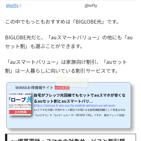
@nifty
@nifty
この中でもっともおすすめは「BIGLOBE光」です。
BIGLOBE光だと、「auスマートバリュー」の他にも「au
セット割」も選ぶことができます。
「auスマートバリュー」は家族向け割引、「auセット
割」は一人暮らしに向いている割引サービスです。
WiMAXお得情報サイト
3 Pockets
自宅がフレッツ光回線でもセットでauスマホが安くな
るauセット割とauスマートバリ...
https://wimax.4-you.xyz/lp-mobile-services-au-set-wari
auスマホをお使いの方がセット割引でお得になる自宅固定回線として有名なのは
「auひかり」や「auホームルーター(WiMAX +5G)」ですが、実はフレッツ光回線
でもauスマホの割引対象となるプロバイダーがあります。auひかりだと提供地域
が限られていたり戸建て中心のサービスなので集合住宅にお住まいの方は対象外と
なったりします。フレッツ光回線なら全国どこでも、戸建てでも集合住宅でも自宅
固定回線として使えるし、何よりスマホを変えても「ドコモ光」や「ソフトバンク
au携帯電話・スマホの対象サービスと割引額