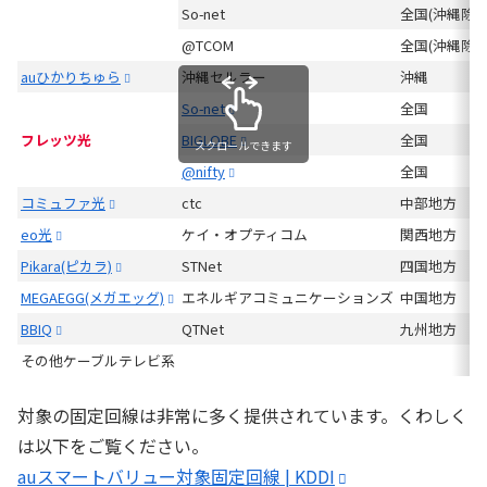
So-net
全国(沖縄除く
@TCOM
全国(沖縄除く
auひかりちゅら
沖縄セルラー
沖縄
So-net
全国
フレッツ光
BIGLOBE
全国
スクロールできます
@nifty
全国
コミュファ光
ctc
中部地方
eo光
ケイ・オプティコム
関西地方
Pikara(ピカラ)
STNet
四国地方
MEGAEGG(メガエッグ)
エネルギアコミュニケーションズ
中国地方
BBIQ
QTNet
九州地方
その他ケーブルテレビ系
対象の固定回線は非常に多く提供されています。くわしく
は以下をご覧ください。
auスマートバリュー対象固定回線 | KDDI