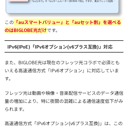
「auひかり」や「auホームルーター(WiMAX +5G)」ですが、実はフレッツ光回線
でもauスマホの割引対象となるプロバイダーがあります。auひかりだと提供地域
が限られていたり戸建て中心のサービスなので集合住宅にお住まいの方は対象外と
なったりします。フレッツ光回線なら全国どこでも、戸建てでも集合住宅でも自宅
この
「auスマートバリュー」と「auセット割」を選べる
固定回線として使えるし、何よりスマホを変えても「ドコモ光」や「ソフトバンク
光」などのフレッツ光コラボへ乗り換えることができます。この記...
のはBIGLOBE光だけ
です。
IPv6(IPoE)「IPv6オプション(v6プラス互換)」対応
また、BIGLOBE光は現在のフレッツ光コラボで必須とも
いえる高速通信方式「IPv6オプション」に対応していま
す。
フレッツ光は動画や映像・音楽配信サービスのデータ通信
量の増加により、特に夜間の混雑による通信速度低下がみ
られます。
高速通信方式「IPv6オプション(v6プラス互換)」は、この