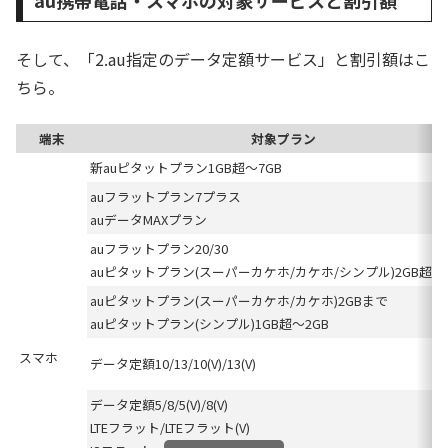
光」などのフレッツ光コラボへ乗り換えることができます。この記...
そして、「2.au指定のデータ定額サービス」と割引額はこ
ちら。
端末
対象プラン
新auピタットプラン1GB超～7GB
auフラットプラン7プラス
auデータMAXプラン
auフラットプラン20/30
auピタットプラン(スーパーカケホ/カケホ/シンプル)2GB超～2
auピタットプラン(スーパーカケホ/カケホ)2GBまで
auピタットプラン(シンプル)1GB超～2GB
スマホ
データ定額10/13/10(V)/13(V)
データ定額5/8/5(V)/8(V)
LTEフラット/LTEフラット(V)