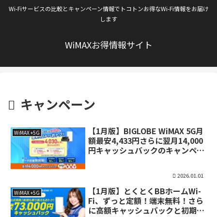
Wi-Fiサービスの比較とキャンペーン情報でトコトンお得なWi-Fi情報をお届け
します
WiMAXお得情報サイト
キャンペーン
【1月版】BIGLOBE WiMAX 5G月
WiMAX +5G
額最安4,433円さらに翌月14,000
円キャッシュバックのキャンペー
ン
2026.01.01
【1月版】とくとくBBホームWi-
WiMAX +5G
Fi、ずっと定額！端末無料！さら
に高額キャッシュバックと初期費