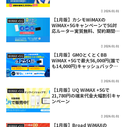
用無料
2026.01.01
【1月版】カシモWiMAXの
WiMAX +5G
WiMAX+5Gキャンペーンで5G対
応ルーター実質無料、契約期間も
縛りなしの最安キャンペーン
2026.01.01
【1月版】GMOとくとくBB
WiMAX +5G
WiMAX +5Gで最大56,000円(誰で
も14,000円)キャッシュバックキ
ャンペーン
2026.01.01
【1月版】UQ WiMAX +5Gで
WiMAX +5G
21,780円の端末代金大幅割引キャ
ンペーン
2026.01.01
【1月版】Broad WiMAXの
WiMAX +5G