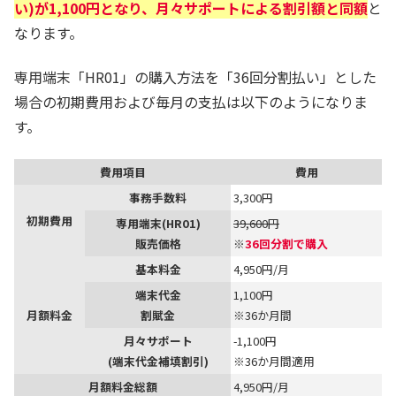
い)が1,100円となり、月々サポートによる割引額と同額
と
なります。
専用端末「HR01」の購入方法を「36回分割払い」とした
場合の初期費用および毎月の支払は以下のようになりま
す。
費用項目
費用
事務手数料
3,300円
初期費用
専用端末(HR01)
39,600円
販売価格
※
36回分割で購入
基本料金
4,950円/月
端末代金
1,100円
月額料金
割賦金
※36か月間
月々サポート
-1,100円
(端末代金補填割引)
※36か月間適用
月額料金総額
4,950円/月