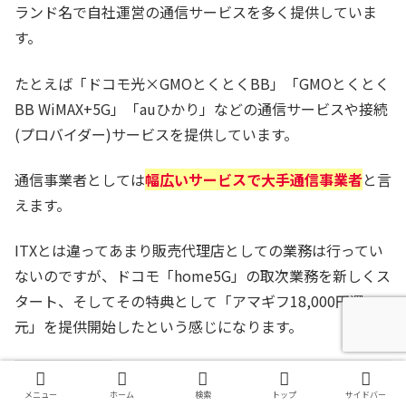
ランド名で自社運営の通信サービスを多く提供していま
す。
たとえば「ドコモ光×GMOとくとくBB」「GMOとくとく
BB WiMAX+5G」「auひかり」などの通信サービスや接続
(プロバイダー)サービスを提供しています。
通信事業者としては
幅広いサービスで大手通信事業者
と言
えます。
ITXとは違ってあまり販売代理店としての業務は行ってい
ないのですが、ドコモ「home5G」の取次業務を新しくス
タート、そしてその特典として「アマギフ18,000円還
元」を提供開始したという感じになります。
会社名
GMOインターネット株式会社
メニュー
ホーム
検索
トップ
サイドバー
所在地
東京都渋谷区桜丘町２６−１ セルリアンタワー