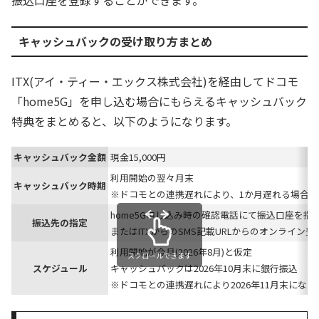
振込口座を登録することができます。
キャッシュバックの受け取り方まとめ
ITX(アイ・ティー・エックス株式会社)を経由してドコモ
「home5G」を申し込む場合にもらえるキャッシュバック
特典をまとめると、以下のようになります。
キャッシュバック金額
現金15,000円
利用開始の翌々月末
キャッシュバック時期
※ドコモとの連携遅れにより、1か月遅れる場合
home5G申し込み時の確認電話にて振込口座を指
振込先の指定
またはITXからのSMS記載URLからのオンライン
利用開始が今月(2026年8月)と仮定
スクロールできます
スケジュール
キャッシュバックは2026年10月末に銀行振込
※ドコモとの連携遅れにより2026年11月末にな