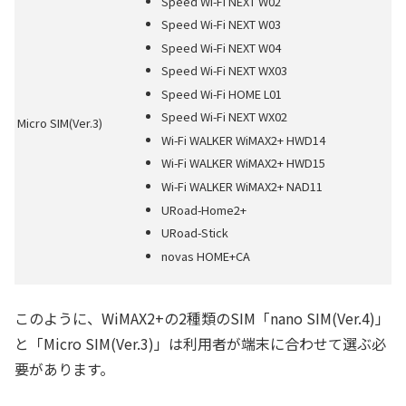
Speed Wi-Fi NEXT W02
Speed Wi-Fi NEXT W03
Speed Wi-Fi NEXT W04
Speed Wi-Fi NEXT WX03
Speed Wi-Fi HOME L01
Speed Wi-Fi NEXT WX02
Micro SIM(Ver.3)
Wi-Fi WALKER WiMAX2+ HWD14
Wi-Fi WALKER WiMAX2+ HWD15
Wi-Fi WALKER WiMAX2+ NAD11
URoad-Home2+
URoad-Stick
novas HOME+CA
このように、WiMAX2+の2種類のSIM「nano SIM(Ver.4)」
と「Micro SIM(Ver.3)」は利用者が端末に合わせて選ぶ必
要があります。