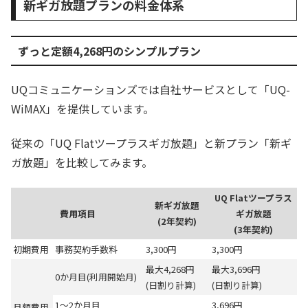
新ギガ放題プランの料金体系
ずっと定額4,268円のシンプルプラン
UQコミュニケーションズでは自社サービスとして「UQ-
WiMAX」を提供しています。
従来の「UQ Flatツープラスギガ放題」と新プラン「新ギ
ガ放題」を比較してみます。
UQ Flatツープラス
新ギガ放題
費用項目
ギガ放題
(2年契約)
(3年契約)
初期費用
事務契約手数料
3,300円
3,300円
最大4,268円
最大3,696円
0か月目(利用開始月)
(日割り計算)
(日割り計算)
1～2か月目
3,696円
月額費用