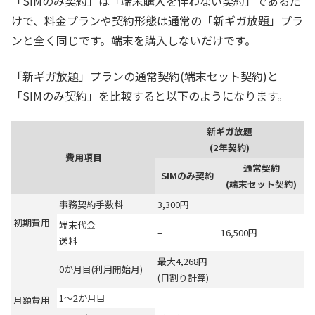
「SIMのみ契約」は「端末購入を伴わない契約」であるだ
けで、料金プランや契約形態は通常の「新ギガ放題」プラ
ンと全く同じです。端末を購入しないだけです。
「新ギガ放題」プランの通常契約(端末セット契約)と
「SIMのみ契約」を比較すると以下のようになります。
新ギガ放題
(2年契約)
費用項目
通常契約
SIMのみ契約
(端末セット契約)
事務契約手数料
3,300円
初期費用
端末代金
–
16,500円
送料
最大4,268円
0か月目(利用開始月)
(日割り計算)
1～2か月目
月額費用