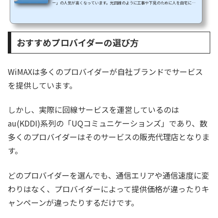
ー」の人気が高くなっています。光回線のように工事や下見のために人を自宅に入
れる必要もなく(工事不要)、コンセントを挿すだけでネット接続できる手軽さがウ
ケているようです。どちらも工事不要の置くだけWi-Fiでは人気のWiMAX2+対応の
ホームルーターとして人気が出ています。そして、2018年12月と2019年1月に立て続
けにホームルーターの新型「WiMAX HOME 01(2018/12/8発売)」と「Speed Wi-Fi H
おすすめプロバイダーの選び方
OME L02(2019/2/25発売)」が発売されました。ほぼ同時に発売...
WiMAXは多くのプロバイダーが自社ブランドでサービス
を提供しています。
しかし、実際に回線サービスを運営しているのは
au(KDDI)系列の「UQコミュニケーションズ」であり、数
多くのプロバイダーはそのサービスの販売代理店となりま
す。
どのプロバイダーを選んでも、通信エリアや通信速度に変
わりはなく、プロバイダーによって提供価格が違ったりキ
ャンペーンが違ったりするだけです。