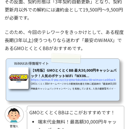
その反面、契約形態は「3年契約自動更新」となり、契約
更新月以外での解約には違約金として19,500円～9,500円
が必要です。
このため、今回のテレワークをきっかけとして、ある程度
長期(3年以上)使うつもりなら迷わず「最安のWiMAX」で
あるGMOとくとくBBがおすすめです。
WiMAXお得情報サイト
【9月版】GMOとくとくBB 最大30,000円キャッシュバ
ック！人気のポケットWiFi「WX06...
https://wimax.4-you.xyz/cp-gmo-tokutoku-bb-wimax-cashback
GMOとくとくBBがホームページからの新規契約者を対象に超高額の「最高額30,000
円現金キャッシュバックキャンペーン」を実施しています。人気の最新型モバイル
ルーターが最高額30,500円キャッシュバック、この高額キャッシュバックによりGM
OとくとくBBキャッシュバックキャンペーンは最安のWiMAXとなっています。キャ
ンペーンの期間は9/30(木)までです。＼最高額30,000円キャッシュバック／最短で明
日からWiFiが使えますキャンペーンの内容特典１：現金最高額30,000円キャッシュ
GMOとくとくBBはここがおすすめです！
バックキャッシュバックの金額2021年9月のGMOとくとくBBキ...
端末代金無料！最高額30,000円キャッ
管理人