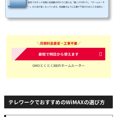
自宅でのネット利用に光回線の代わりに使える「置くだけWi-Fi」「ホームルータ
ー」の人気が高くなっています。光回線のように工事や下見のために人を自宅に入
れる必要もなく(工事不要)、コンセントを挿すだけでネット接続できる手軽さがウ
ケているようです。どちらも工事不要の置くだけWi-Fiでは人気のWiMAX2+対応の
ホームルーターとして人気が出ています。そして、2018年12月と2019年1月に立て続
けにホームルーターの新型「WiMAX HOME 01(2018/12/8発売)」と「Speed Wi-Fi H
OME L02(2019/2/25発売)」が発売されました。ほぼ同時に発売...
＼
月額料金最安・工事不要
／
最短で明日から使えます
GMOとくとくBBのホームルーター
テレワークでおすすめのWiMAXの選び方