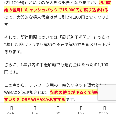
(21,120円)」というのが大きな出費となりますが、
利用開
始の翌月にキャッシュバックで15,000円が振り込まれる
ので、実質的な端末代金は差し引き4,200円と安くなりま
す。
そして、契約期間については「最低利用期間1年」であり
2年目以降はいつでも違約金不要で解約できるメリットが
あります。
さらに、1年以内の中途解約でも違約金はたったの1,100
円です。
この点から、テレワーク用の一時的なネット環境として
WiMAXを選ぶ場合には、
契約の縛りがゆるくて解約しや
すいBIGLOBE WiMAXがおすすめ
です。
WiMAXお得情報サイト
メニュー
ホーム
検索
トップ
サイドバー
3 Pockets