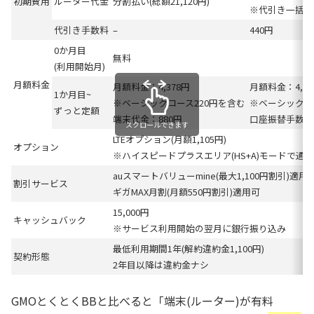
初期費用
ルーター代金
分割払い(総額21,120円)
※代引き一括払
代引き手数料
–
440円
0か月目
無料
(利用開始月)
月額料金
月額料金：4,378円
月額料金：4,37
1か月目~
※ベーシックコース220円を含む
※ベーシックコ
ずっと定額
端末代金：880円
口座振替手数料：
スクロールできます
LTEオプション(月額1,105円)
オプション
※ハイスピードプラスエリア(HS+A)モードで通
auスマートバリューmine(最大1,100円割引)適用
割引サービス
ギガMAX月割(月額550円割引)適用可
15,000円
キャッシュバック
※サービス利用開始の翌月に銀行振り込み
最低利用期間1年(解約違約金1,100円)
契約形態
2年目以降は違約金ナシ
GMOとくとくBBと比べると「端末(ルーター)が有料