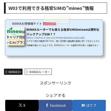
W03で利用できる格安SIMの”mineo”情報
WiMAXお得情報サイト
23 Pockets
WiMAXルーターでも使える格安SIMのmineoは便利な
バックアップSIM？？
https://wimax.4-you.xyz/mineo-docomo-campaign
スマホで流行の格安SIMですが、使い方次第で通信費を劇的に安くできることから
利用者が増えているようです。WiMAX2+ルーターも格安SIMを使って通信すること
ができます。この場合、WiMAX2+はau系のサービスであるため、au系の格安SIM
を使うことになります。この記事では、WiMAX2+ルーターで使えるau系格安SIM
のmineo(マイネオ)の紹介と、mineoを使ってできること、できないことをまとめ
てみました。解約済のWiMAX2+ルーターをお持ちの方や、mineoのSIMで使える
安いルーターを探している方の参考になれば幸いです。WiMAX2+ルーターでmin
e...
WiMAX2+
WiMAXルーター
スポンサーリンク
シェアする
X
Facebook
はてブ