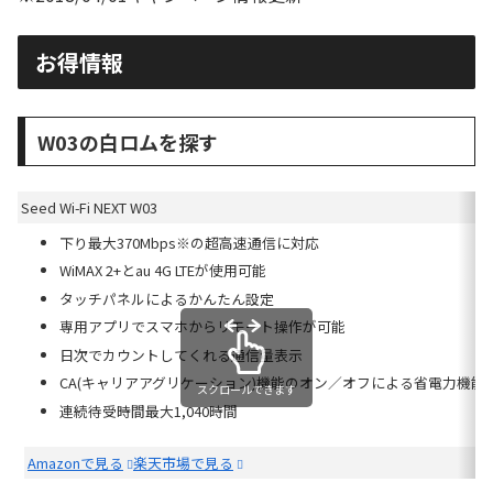
お得情報
W03の白ロムを探す
Seed Wi-Fi NEXT W03
下り最大370Mbps※の超高速通信に対応
WiMAX 2+とau 4G LTEが使用可能
タッチパネルによるかんたん設定
専用アプリでスマホからリモート操作が可能
日次でカウントしてくれる通信量表示
CA(キャリアアグリケーション)機能のオン／オフによる省電力機能
スクロールできます
連続待受時間最大1,040時間
Amazonで見る
楽天市場で見る