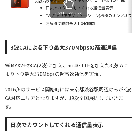
WiMAX2+
auLTE
日次でカウントしてくれる通信量表示
スクロールできます
CA(キャリアアグリケーション)機能のオン／オフ
連続待受時間最大1,040時間
3波CAによる下り最大370Mbpsの高速通信
WiMAX2+のCA(2波)に加え、au 4G LTEを加えた3波CAに
より下り最大370Mbpsの超高速通信を実現。
2016/6のサービス開始時には東京都渋谷駅周辺のみが3波
CA対応エリアとなりますが、順次全国展開していきま
す。
日次でカウントしてくれる通信量表示