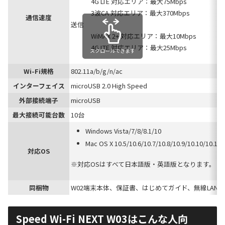
4G LTE 対応エリア：最大75Mbps
3波CA 対応エリア：最大370Mbps
通信速度
送信
WiMAX 2+ 対応エリア：最大10Mbps
4G LTE 対応エリア：最大25Mbps
スクロールできます
Wi-Fi規格
802.11a/b/g/n/ac
インターフェイス
microUSB 2.0 High Speed
外部接続端子
microUSB
最大接続可能台数
10台
Windows Vista/7/8/8.1/10
Mac OS X 10.5/10.6/10.7/10.8/10.9/10.10/10.11
対応OS
※対応OSはすべて日本語版・英語版となります。
同梱物
W02端末本体、保証書、はじめてガイド、無線LA
Speed Wi-Fi NEXT W03はこんな人向