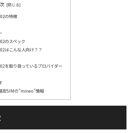
次
WX02の特徴
ー
 WX02のスペック
T WX02はこんな人向け？？
XT WX02を取り扱っているプロバイダー
す
安SIMの”mineo”情報
徴